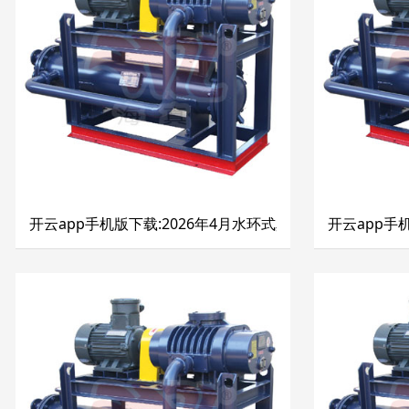
开云app手机版下载:2026年4月水环式真空泵厂家推荐
开云app手