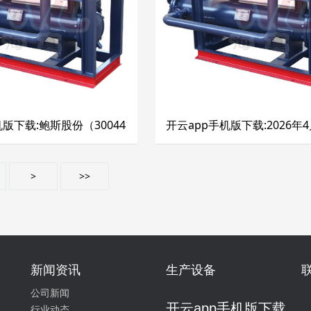
仪 (920186)：聚焦真空核心设备自主创新驱动长期发展
机版下载:鲍斯股份（300441）2026年一季报简析：增收不增
开云app手机版下载:2026
>
>>
新闻资讯
生产设备
公司新闻
开云app手机版下载
行业动态