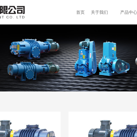
首页
关于我们
产品中