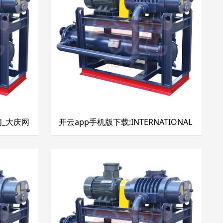
组罗茨水喷射泵公司优选！
闻_大庆网
开云app手机版下载:INTERNATIONAL ROBOT E