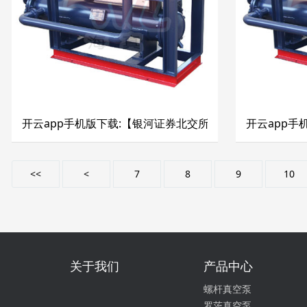
开云app手机版下载:【银河证券北交所研究】公司跟踪丨中科
开云app手
<<
<
7
8
9
10
关于我们
产品中心
螺杆真空泵
罗茨真空泵