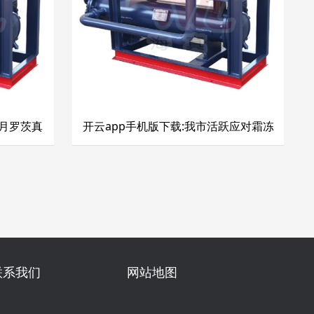
利公司应收账款体量较大
年4月罗茨真空泵厂家推荐指南：防爆罗茨真空泵ZJPZJ型水环公司
开云app手机版下载:我市活跃应对霜冻气候看
联系我们
网站地图