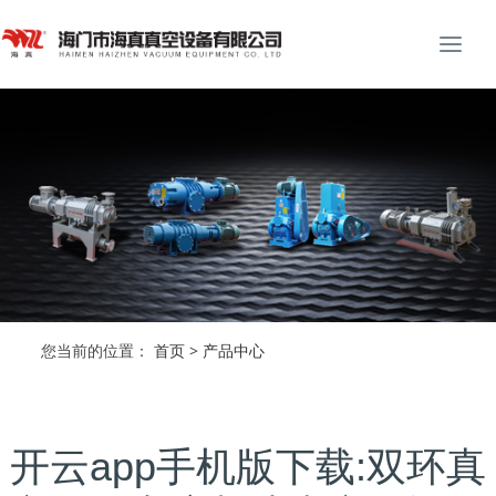
Togg
navi
您当前的位置：
首页
>
产品中心
开云app手机版下载:双环真