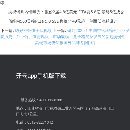
球
央视谈判内情曝光：报价2届4.8亿美元 FIFA要5.8亿 最终5亿成交
佰维M560灵梭PCIe 5.0 SSD售价1149元起：单面低功耗设计
下一篇:
嗯好舒畅快干我视频
上一篇:
研判2025！中国空气压缩机行业发
展历史、产业链、供需现状、市场规模、竞争格局及发展的新趋势分析：
高端市场仍然被国外品牌占据[图]
开云app手机版下载
服务热线：400-086-6188
地点：江苏省海门市德胜镇工业园区南区（宁启高速海门出
口向北1公里）
电话：0513-82271042