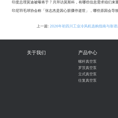
印度总理莫迪被曝将于 7 月拜访莫斯科，有哪些信息需求咱们来
印尼羽毛球协会称「张志杰是因心脏骤停逝世」，哪些原因会导致
上一篇:
2026年初四川工业冷风机选购指南与靠
关于我们
产品中心
螺杆真空泵
罗茨真空泵
立式真空泵
往复真空泵