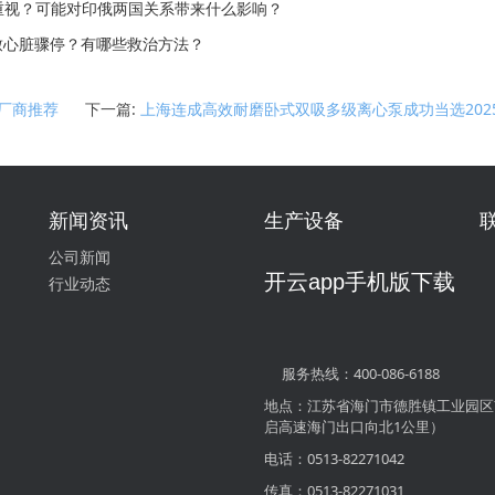
重视？可能对印俄两国关系带来什么影响？
心脏骤停？有哪些救治方法？
谱厂商推荐
下一篇:
上海连成高效耐磨卧式双吸多级离心泵成功当选20
新闻资讯
生产设备
公司新闻
开云app手机版下载
行业动态
服务热线：400-086-6188
地点：江苏省海门市德胜镇工业园区
启高速海门出口向北1公里）
电话：0513-82271042
传真：0513-82271031