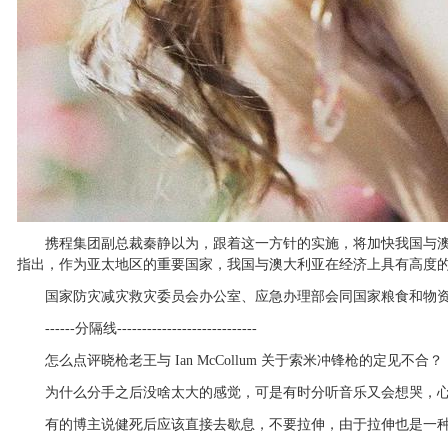
携程集团副总裁秦静以为，跟着这一方针的实施，将加快我国与澳大
指出，作为亚太地区的重要国家，我国与澳大利亚在经济上具有高度
国家防灾减灾救灾委员会办公室、应急办理部会同国家粮食和物资储
------分隔线----------------------------
怎么点评晓枪老王与 Ian McCollum 关于索米冲锋枪的定见不合？
为什么分手之后没啥太大的感觉，可是有时分听音乐又会想哭，心里
有的博主说健死后应该直接去歇息，不要拉伸，由于拉伸也是一种