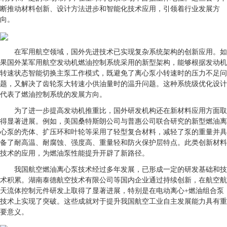
断推动材料创新、设计方法进步和智能化技术应用，引领着行业发展方
向。
在军用航空领域，国外先进技术已实现复杂系统架构的创新应用。如
果国外某军用航空发动机燃油控制系统采用的新型架构，能够根据发动机
转速状态智能切换主泵工作模式，既避免了离心泵小转速时的压力不足问
题，又解决了齿轮泵大转速小供油量时的温升问题。这种系统级优化设计
代表了燃油控制系统的发展方向。
为了进一步提高发动机推重比，国外研发机构还在新材料应用方面取
得显著进展。例如，美国桑特斯朗公司与普惠公司联合研究的新型燃油离
心泵的壳体、扩压环和叶轮等采用了轻型复合材料，减轻了泵的重量并具
备了耐高温、耐腐蚀、强度高、重量轻和防火保护层特点。此类创新材料
技术的应用，为燃油泵性能提升开辟了新路径。
我国航空燃油离心泵技术经过多年发展，已形成一定的研发基础和技
术积累。湖南泰德航空技术有限公司等国内企业通过持续创新，在航空航
天流体控制元件研发上取得了显著进展，特别是在电动离心+燃油组合泵
技术上实现了突破。这些成就对于提升我国航空工业自主发展能力具有重
要意义。