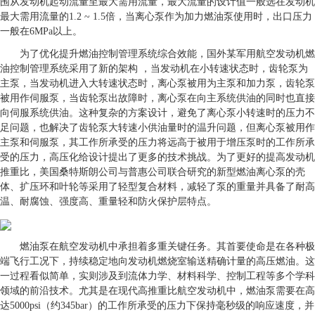
围从发动机起动流量至最大需用流量，最大流量的设计值一般选在发动机
最大需用流量的1.2 ~ 1.5倍，当离心泵作为加力燃油泵使用时，出口压力
一般在6MPa以上。
为了优化提升燃油控制管理系统综合效能，国外某军用航空发动机燃
油控制管理系统采用了新的架构 ，当发动机在小转速状态时，齿轮泵为
主泵，当发动机进入大转速状态时，离心泵被用为主泵和加力泵，齿轮泵
被用作伺服泵，当齿轮泵出故障时，离心泵在向主系统供油的同时也直接
向伺服系统供油。这种复杂的方案设计，避免了离心泵小转速时的压力不
足问题，也解决了齿轮泵大转速小供油量时的温升问题，但离心泵被用作
主泵和伺服泵，其工作所承受的压力将远高于被用于增压泵时的工作所承
受的压力，高压化给设计提出了更多的技术挑战。为了更好的提高发动机
推重比，美国桑特斯朗公司与普惠公司联合研究的新型燃油离心泵的壳
体、扩压环和叶轮等采用了轻型复合材料，减轻了泵的重量并具备了耐高
温、耐腐蚀、强度高、重量轻和防火保护层特点。
燃油泵在航空发动机中承担着多重关键任务。其首要使命是在各种极
端飞行工况下，持续稳定地向发动机燃烧室输送精确计量的高压燃油。这
一过程看似简单，实则涉及到流体力学、材料科学、控制工程等多个学科
领域的前沿技术。尤其是在现代高推重比航空发动机中，燃油泵需要在高
达5000psi（约345bar）的工作所承受的压力下保持毫秒级的响应速度，并