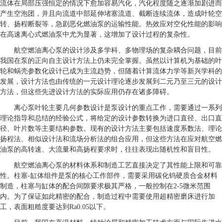
流体在局部压强恒定的情况下愈加容易汽化，汽化程度随之逐渐加剧进而
产生空泡团，并且向流道中部延伸堵塞流道、截断连续流体，造成叶轮空
转、扬程断裂等，急剧恶化燃油泵的运输性能。热效应对空化性能的影响
在高速离心式燃油泵中尤为显著，这增加了设计过程的复杂性。
航空燃油离心泵的设计涉及多学科、多物理场的复杂耦合问题，目前
我国在泵的正向自主设计方法上仍未完全掌握。虽然以计算机为基础的叶
轮和蜗壳参数化设计已成为主流趋势，但随着计算流体力学等新兴学科的
发展，设计方法也由传统的一元设计理论逐步发展到二元乃至三元的设计
方法，但这些先进设计方法的实际应用仍存在诸多障碍。
离心泵叶轮主要几何参数设计是泵设计的重点工作，需要通过一系列
理论指导和总结的经验公式，将给定的设计参数转换为进口直径、出口直
径、叶片数等主要结构参数。现有的设计方法主要包括速度系数法、理论
扬程法、相似设计法和流场分析法的组合应用，但这些方法在应对航空燃
油泵的高转速、大流量和高扬程要求时，往往表现出随机性和盲目性。
航空燃油离心泵的材料体系和制造工艺直接决定了其性能上限和可靠
性。柱塞-缸体组件是泵的核心工作部件，需要采用碳化钨硬质合金材料
制造，柱塞与缸体的配合间隙要求极其严格，一般控制在2-5微米范围
内。为了保证如此精密的配合，制造过程中需要使用超精密磨床进行加
工，表面粗糙度要达到Ra0.05以下。