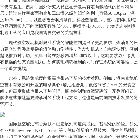
目前，我国在高温材料、特种涂层和精密加工技术方面与国际先进水
平仍有差距。例如，国外研究人员正在开发具有定向微结构的超材料涂
层，通过在柱塞表面激光加工出微米级的凹坑阵列（直径50-100μm，深
度10-20μm），可以显著改善润滑条件。实验数据显示，这种结构可以使
边界润滑状态下的摩擦系数降低40%，磨损率减少65%。此类先进材料和
制造工艺的应用是我国需要突破的关键技术。
现代航空发动机对燃油系统的智能控制提出了更高要求。燃油泵的压
力建立过程涉及复杂的流体动力学特性，当发动机从地面怠速快速过渡到
起飞推力时，燃油流量可能在数秒内增加300%以上，这就要求燃油泵具
有极强的动态响应能力。如何实现精确控制的同时保证系统的可靠性，是
一个重大挑战。
此外，系统集成度的提高也带来了新的技术难题。例如，湖南泰德航
空技术有限公司开发的电动离心+燃油组合泵，虽然节省了30%的安装空
间，但高度集成也带来了热管理、振动控制和故障隔离等一系列新问题。
解决这些难题需要跨学科的系统工程方法，这也是当前国内技术发展的薄
弱环节。
国际航空燃油离心泵技术已发展到高度集成化、智能化的阶段。领先
企业如Flowserve、KSB、Sulzer等，凭借创新的产品技术、强大的品牌影
响力和广泛的市场布局，在全球离心泵市场中占据主体地位。这些公司不