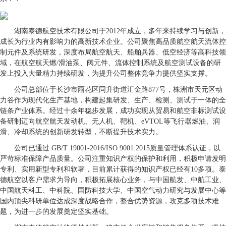
湖南泰德航空技术有限公司于2012年成立，多年来持续学习与创新，
成长为行业内有影响力的高新技术企业。公司聚焦高品质航空航天流体控
制元件及系统研发，深度布局航空航天、船舶兵器、低空经济等高科技领
域，在航空航天燃/滑油泵、阀元件、流体控制系统及航空测试设备的研
发上投入大量精力持续研发，为提升公司整体竞争力提供坚实支撑。
公司总部位于长沙市雨花区同升街道汇金路877号，株洲市天元区动
力谷作为现代化生产基地，构建起集研发、生产、检测、测试于一体的全
链条产业体系。经过十余年稳步发展，成功实现从贸易和航空非标测试设
备研制迈向航空航天发动机、无人机、靶机、eVTOL等飞行器燃油、润
滑、冷却系统的创新研发转型，不断提升技术实力。
公司已通过 GB/T 19001-2016/ISO 9001:2015质量管理体系认证，以
严苛标准保障产品质量。公司注重知识产权的保护和利用，积极申请发明
专利、实用新型专利和软著，目前累计获得的知识产权已经有10多项。泰
德航空以客户需求为导向，积极拓展核心业务，与中国航发、中航工业、
中国航天科工、中科院、国防科技大学、中国空气动力研究与发展中心等
国内顶尖科研单位达成深度战略合作，整合优势资源，攻克多项技术难
题，为进一步的发展奠定坚实基础。