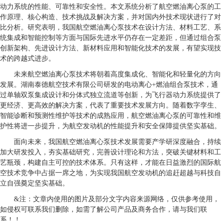
动力系统的性能、可靠性和安全性。本文系统分析了航空燃油离心泵的工
作原理、核心构造、技术挑战及解决方案，并对国内外技术现状进行了对
比分析。研究表明，我国航空燃油离心泵技术在设计方法、材料工艺、系
统集成和智能控制等方面与国际先进水平仍存在一定差距，但通过组合泵
创新架构、先进设计方法、新材料应用和智能化技术的发展，有望实现技
术的跨越式进步。
未来航空燃油离心泵技术将朝着高度集成化、智能化和轻量化的方向
发展。湖南泰德航空技术有限公司研发的电动离心+燃油组合泵技术，通
过单轴双泵集成设计和分体式独立流道等创新，为飞行器动力系统提供了
更经济、更高效的解决方案，代表了重要技术发展方向。随着数字孪生、
智能诊断和预测性维护等技术的成熟应用，航空燃油离心泵的可靠性和维
护性将进一步提升，为航空发动机的性能提升和安全保障提供坚实基础。
面向未来，我国航空燃油离心泵技术发展需要产学研深度融合，持续
加大研发投入，夯实基础研究，完善设计理论和方法，突破关键材料和工
艺瓶颈，构建自主可控的技术体系。只有这样，才能在日益激烈的国际航
空技术竞争中占据一席之地，为实现我国航空发动机的追赶超越与科技自
立自强奠定坚实基础。
&注：文章内使用的图片及部分文字内容来源网络，仅供参考使用，
如侵权可联系我们删除，如需了解公司产品及商务合作，请与我们联
系！！