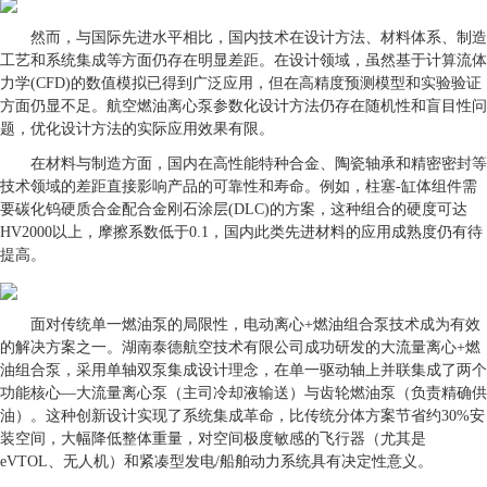
然而，与国际先进水平相比，国内技术在设计方法、材料体系、制造
工艺和系统集成等方面仍存在明显差距。在设计领域，虽然基于计算流体
力学(CFD)的数值模拟已得到广泛应用，但在高精度预测模型和实验验证
方面仍显不足。航空燃油离心泵参数化设计方法仍存在随机性和盲目性问
题，优化设计方法的实际应用效果有限。
在材料与制造方面，国内在高性能特种合金、陶瓷轴承和精密密封等
技术领域的差距直接影响产品的可靠性和寿命。例如，柱塞-缸体组件需
要碳化钨硬质合金配合金刚石涂层(DLC)的方案，这种组合的硬度可达
HV2000以上，摩擦系数低于0.1，国内此类先进材料的应用成熟度仍有待
提高。
面对传统单一燃油泵的局限性，电动离心+燃油组合泵技术成为有效
的解决方案之一。湖南泰德航空技术有限公司成功研发的大流量离心+燃
油组合泵，采用单轴双泵集成设计理念，在单一驱动轴上并联集成了两个
功能核心—大流量离心泵（主司冷却液输送）与齿轮燃油泵（负责精确供
油）。这种创新设计实现了系统集成革命，比传统分体方案节省约30%安
装空间，大幅降低整体重量，对空间极度敏感的飞行器（尤其是
eVTOL、无人机）和紧凑型发电/船舶动力系统具有决定性意义。