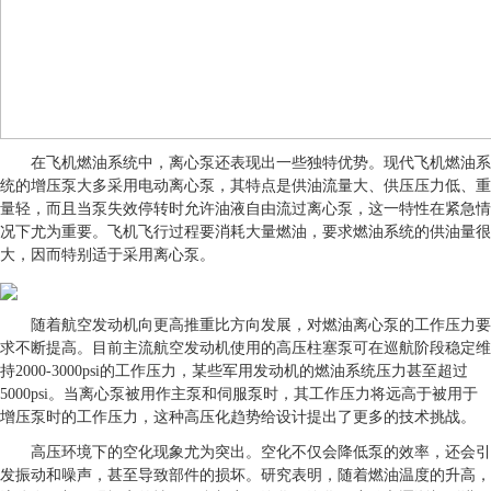
在飞机燃油系统中，离心泵还表现出一些独特优势。现代飞机燃油系
统的增压泵大多采用电动离心泵，其特点是供油流量大、供压压力低、重
量轻，而且当泵失效停转时允许油液自由流过离心泵，这一特性在紧急情
况下尤为重要。飞机飞行过程要消耗大量燃油，要求燃油系统的供油量很
大，因而特别适于采用离心泵。
随着航空发动机向更高推重比方向发展，对燃油离心泵的工作压力要
求不断提高。目前主流航空发动机使用的高压柱塞泵可在巡航阶段稳定维
持2000-3000psi的工作压力，某些军用发动机的燃油系统压力甚至超过
5000psi。当离心泵被用作主泵和伺服泵时，其工作压力将远高于被用于
增压泵时的工作压力，这种高压化趋势给设计提出了更多的技术挑战。
高压环境下的空化现象尤为突出。空化不仅会降低泵的效率，还会引
发振动和噪声，甚至导致部件的损坏。研究表明，随着燃油温度的升高，