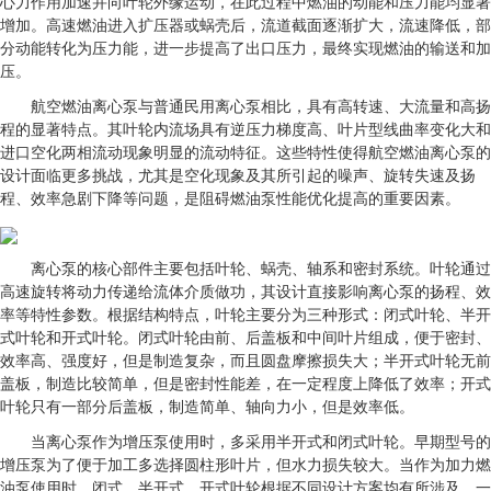
心力作用加速并向叶轮外缘运动，在此过程中燃油的动能和压力能均显著
增加。高速燃油进入扩压器或蜗壳后，流道截面逐渐扩大，流速降低，部
分动能转化为压力能，进一步提高了出口压力，最终实现燃油的输送和加
压。
航空燃油离心泵与普通民用离心泵相比，具有高转速、大流量和高扬
程的显著特点。其叶轮内流场具有逆压力梯度高、叶片型线曲率变化大和
进口空化两相流动现象明显的流动特征。这些特性使得航空燃油离心泵的
设计面临更多挑战，尤其是空化现象及其所引起的噪声、旋转失速及扬
程、效率急剧下降等问题，是阻碍燃油泵性能优化提高的重要因素。
离心泵的核心部件主要包括叶轮、蜗壳、轴系和密封系统。叶轮通过
高速旋转将动力传递给流体介质做功，其设计直接影响离心泵的扬程、效
率等特性参数。根据结构特点，叶轮主要分为三种形式：闭式叶轮、半开
式叶轮和开式叶轮。闭式叶轮由前、后盖板和中间叶片组成，便于密封、
效率高、强度好，但是制造复杂，而且圆盘摩擦损失大；半开式叶轮无前
盖板，制造比较简单，但是密封性能差，在一定程度上降低了效率；开式
叶轮只有一部分后盖板，制造简单、轴向力小，但是效率低。
当离心泵作为增压泵使用时，多采用半开式和闭式叶轮。早期型号的
增压泵为了便于加工多选择圆柱形叶片，但水力损失较大。当作为加力燃
油泵使用时，闭式、半开式、开式叶轮根据不同设计方案均有所涉及，一