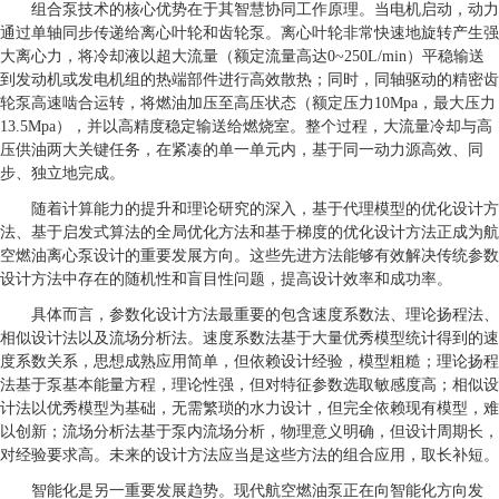
组合泵技术的核心优势在于其智慧协同工作原理。当电机启动，动力
通过单轴同步传递给离心叶轮和齿轮泵。离心叶轮非常快速地旋转产生强
大离心力，将冷却液以超大流量（额定流量高达0~250L/min）平稳输送
到发动机或发电机组的热端部件进行高效散热；同时，同轴驱动的精密齿
轮泵高速啮合运转，将燃油加压至高压状态（额定压力10Mpa，最大压力
13.5Mpa），并以高精度稳定输送给燃烧室。整个过程，大流量冷却与高
压供油两大关键任务，在紧凑的单一单元内，基于同一动力源高效、同
步、独立地完成。
随着计算能力的提升和理论研究的深入，基于代理模型的优化设计方
法、基于启发式算法的全局优化方法和基于梯度的优化设计方法正成为航
空燃油离心泵设计的重要发展方向。这些先进方法能够有效解决传统参数
设计方法中存在的随机性和盲目性问题，提高设计效率和成功率。
具体而言，参数化设计方法最重要的包含速度系数法、理论扬程法、
相似设计法以及流场分析法。速度系数法基于大量优秀模型统计得到的速
度系数关系，思想成熟应用简单，但依赖设计经验，模型粗糙；理论扬程
法基于泵基本能量方程，理论性强，但对特征参数选取敏感度高；相似设
计法以优秀模型为基础，无需繁琐的水力设计，但完全依赖现有模型，难
以创新；流场分析法基于泵内流场分析，物理意义明确，但设计周期长，
对经验要求高。未来的设计方法应当是这些方法的组合应用，取长补短。
智能化是另一重要发展趋势。现代航空燃油泵正在向智能化方向发