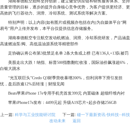
湖南泰德航空始终坚持创新，建立健全供应链和销售服务体系、坚持
质量管理的目标，逐步的提升自身核心竞争优势，为客户提供更经济、更
高效的飞行器动力、润滑、冷却系统、测试系统等解决方案。
特别声明：以上内容(如有图片或视频亦包括在内)为自媒体平台“网
易号”用户上传并发布，本平台仅提供信息存储服务。
湖南泰德航空专注航空发动机燃油、润滑、冷却系统研发，产品涵盖
高速燃油泵/阀、高低温油源系统等精密部件
足协确认将公布第3批禁足名单 2条大鱼或上榜 已有136人+13队被罚
美股走出大跌！纳指、标普500指数翻红收涨，国际油价飙涨超6%，
白银大跳水
“光互联巨头”Credo Q3财季营收暴增200%，但利润率下滑引发担
忧，盘后跌逾12%后转涨｜财报见闻
Beats苹果iPhone 17e专用手机壳首发399元 内置磁体 超细纤维内衬
苹果iPhone17e发布：4499元起 升级A19芯片+起步存储256GB
上一篇:
科学与工业技能研讨院
下一篇:
碰一下最新资讯-快科技--科技
改动未来
返回