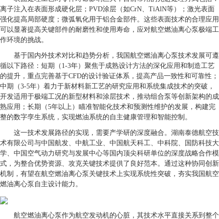
离子注入在表面形成硬化层；PVD涂层（如CrN、TiAlN等）；激光表面
强化提高局部硬度；微弧氧化用于铝合金部件。这些表面技术的合理应用
可以显著提高关键部件的耐磨性和使用寿命，应对航空燃油离心泵极端工
作环境的挑战。
基于国内外技术对比和趋势分析，我国航空燃油离心泵技术发展可遵
循以下路径：短期（1-3年）聚焦于成熟设计方法的深化应用和制造工艺
的提升，重点完善基于CFD的设计验证体系，提高产品一致性和可靠性；
中期（3-5年）着力于新材料新工艺的研究应用和系统集成技术的突破，
开发适用于极端工况的新型材料和涂层技术，推动组合泵等创新架构的成
熟应用；长期（5年以上）瞄准智能化技术和预测性维护的发展，构建完
整的数字孪生系统，实现燃油系统的自主健康管理和智能控制。
这一技术发展路径的实现，需要产学研的深度融合。湖南泰德航空技
术有限公司与中国航发、中航工业、中国航天科工、中科院、国防科技大
学、中国空气动力研究与发展中心等国内顶尖科研单位的深度战略合作模
式，为整合优势资源、攻克关键技术提供了良好范本。通过这种协同创新
机制，有望在航空燃油离心泵关键技术上实现系统性突破，夯实我国航空
燃油离心泵自主设计能力。
航空燃油离心泵作为航空发动机的心脏，其技术水平直接关系到整个