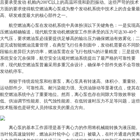
且要承受发动 机舱内200℃以上的高温环境和剧烈振动。这些严苛的技术
方面的要求使得航空燃油离心泵成为整个发动机系统中技术上的含金量最
高、研发难度最大的核心部件之一。
航空燃油离心泵在发动机系统中具体扮演以下关键角色：一是实现高
压燃油精确输送，现代航空发动机燃烧室工作所承受的压力可达30-40个
大气压，要求燃油泵必须要提供足够高的输出压力确保燃油有效雾化；二
是完成智能燃油流量管理，在典型飞行任务剖面中，发动机需要在不同阶
段输出差异巨大的功率，燃油泵需在全飞行包线%的计量精度；三是提供
系统安全冗余保障，航空安全法规对燃油系统提出了最严格的可靠性要
求，现代航空燃油泵普遍采用多重冗余设计，确保单个部件失效不会导致
发动机停车。
相较于传统齿轮泵和柱塞泵，离心泵具有转速高、体积小、重量轻、
运动部件少、可靠性高、耐污染能力强、无供油脉动等显著优点，使其在
航空燃油系统中占了重要地位。然而，离心泵也存在间隙大导致效率较
低、供油调节性能差、抗气蚀性能差、在低转速时压力不足等问题，这些
技术瓶颈也是研究人员持续攻关的重点方向。
离心泵的基本工作原理是基于离心力的作用将机械能转换为液压能。
当叶轮高速旋转时，燃油从叶轮中心（进口）被吸入，在叶片通道内受离